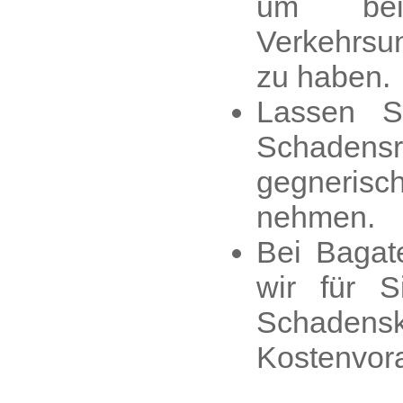
um bei 
Verkehrsun
zu haben.
Lassen S
Schade
gegnerisc
nehmen.
Bei Bagate
wir für S
Schadenska
Kostenvora