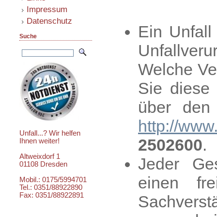
Impressum
Datenschutz
Ein Unfall
Suche
Unfallver
Welche Ver
Sie diese 
über den 
http://www
Unfall...? Wir helfen
2502600
.
Ihnen weiter!
Altweixdorf 1
Jeder Ge
01108 Dresden
einen fr
Mobil.: 0175/5994701
Tel.: 0351/88922890
Fax: 0351/88922891
Sachverstä